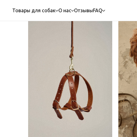
Главная
Шлейки для собак
Шлейка M
→
→
Товары для собак
О нас
Отзывы
FAQ