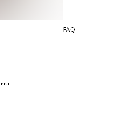
FAQ
лива