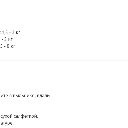
1,5 - 3 кг
- 5 кг
5 - 8 кг
ните в пыльнике, вдали
 сухой салфеткой.
атуре.