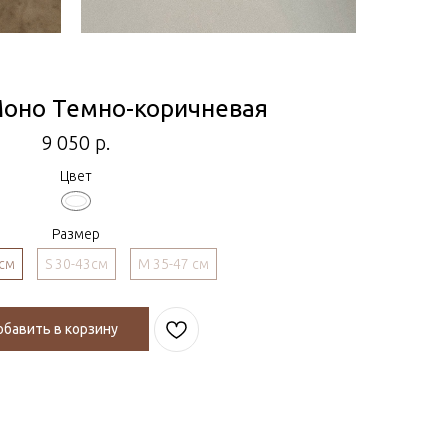
оно Темно-коричневая
9 050
р.
Цвет
Размер
2см
S 30-43см
M 35-47 см
бавить в корзину