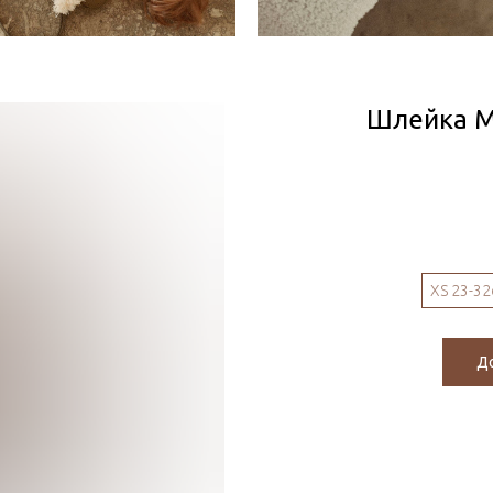
Шлейка М
XS 23-3
До