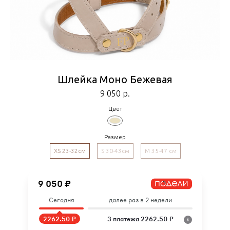
Шлейка Моно Бежевая
9 050
р.
Цвет
Размер
XS 23-32см
S 30-43см
M 35-47 см
9 050 ₽
Сегодня
далее раз в 2 недели
2262.50 ₽
3 платежа 2262.50 ₽