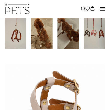
→
→
Главная
Шлейки для собак
Шлейка Mono Бежевая