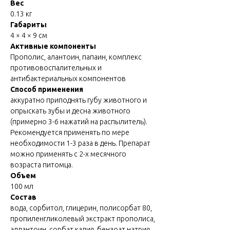
Вес
0.13 кг
Габариты
4 × 4 × 9 см
Активные компоненты
Прополис, алантоин, папаин, комплекс
противовоспалительных и
антибактериальных компонентов
Способ применения
аккуратно приподнять губу животного и
опрыскать зубы и десна животного
(примерно 3-6 нажатий на распылитель).
Рекомендуется применять по мере
необходимости 1-3 раза в день. Препарат
можно применять с 2-х месячного
возраста питомца.
Объем
100 мл
Состав
вода, сорбитол, глицерин, полисорбат 80,
пропиленгликолевый экстракт прополиса,
аллантоин, сорбат калия, бензоат натрия,