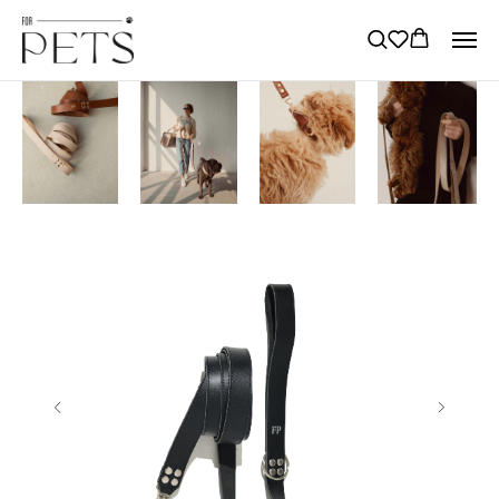
→
→
Главная
Поводки для собак
Поводок Mono Черный