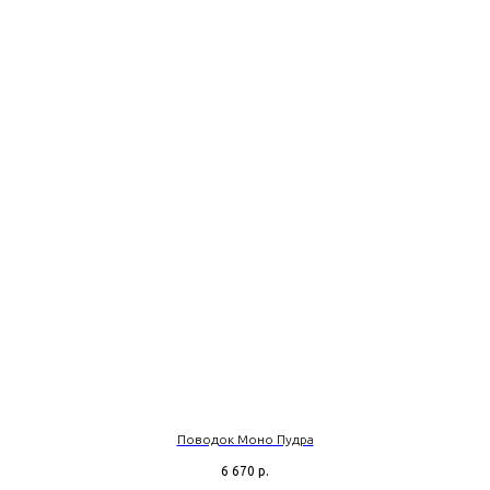
Поводок Моно Пудра
6 670
р.