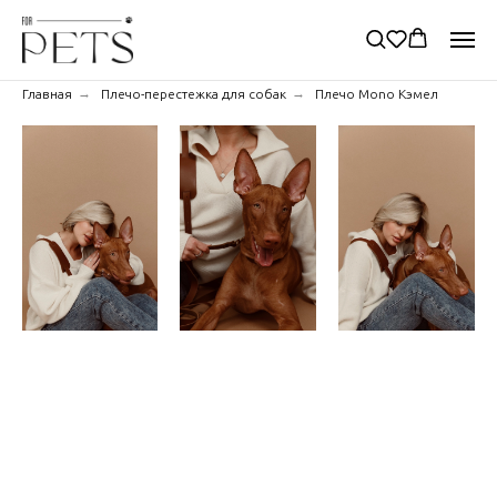
→
→
Главная
Плечо-перестежка для собак
Плечо Mono Кэмел