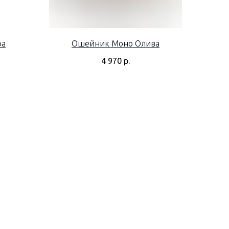
ра
Ошейник Моно Олива
4 970
р.