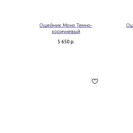
Ошейник Моно Темно-
Ош
коричневый
5 650
р.