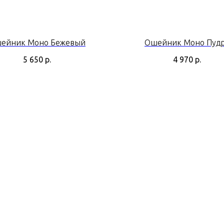
ейник Моно Бежевый
Ошейник Моно Пуд
5 650
р.
4 970
р.