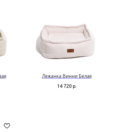
вая
Лежанка Винни Белая
14 720
р.