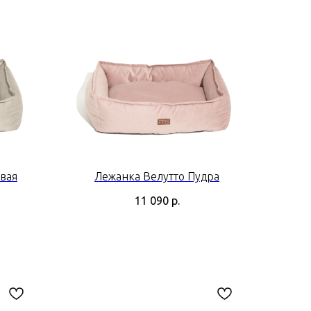
вая
Лежанка Велутто Пудра
11 090
р.