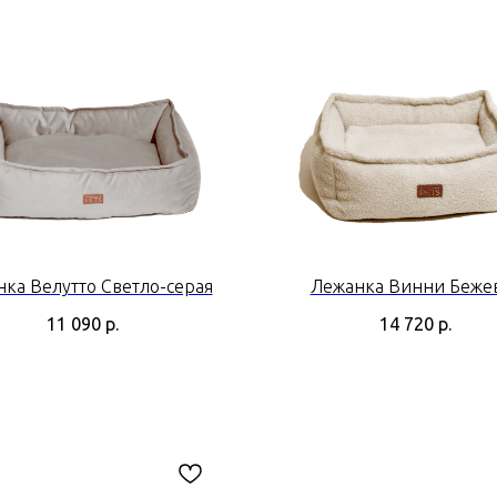
ка Велутто Светло-серая
Лежанка Винни Беже
11 090
р.
14 720
р.