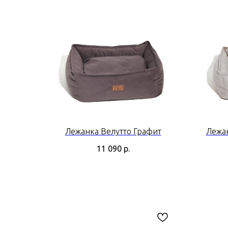
Лежанка Велутто Графит
Лежан
11 090
р.