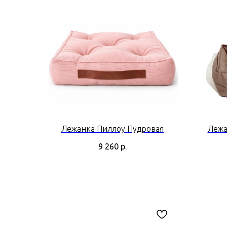
Лежанка Пиллоу Пудровая
Лежа
9 260
р.