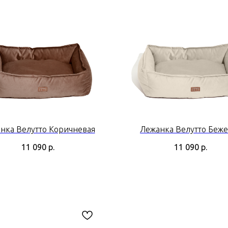
нка Велутто Коричневая
Лежанка Велутто Беже
11 090
р.
11 090
р.