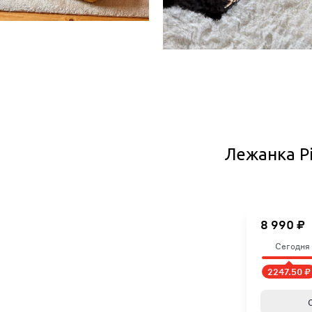
Лежанка P
8 990 ₽
Сегодня
2247.50 ₽