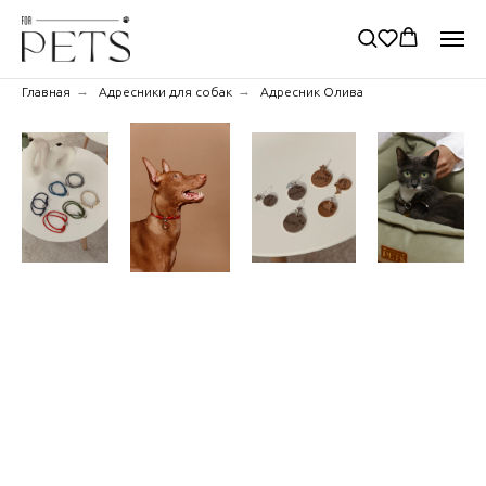
→
→
Главная
Адресники для собак
Адресник Олива