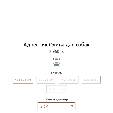
Адресник Олива для собак
3 960
р.
Цвет
Размер
XS 18-26 см
S 20-28 см
M 21-30 см
L 23-32 см
XL 30-36 см
Жетон диаметр